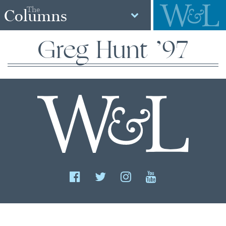
The
Columns
Greg Hunt ’97