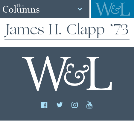
The
Columns
James H. Clapp ’73