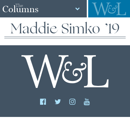
The
Columns
Maddie Simko ’19