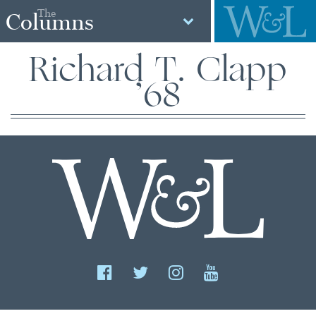
The
Columns
Richard T. Clapp
’68