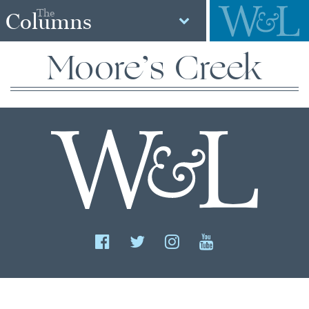
The
Columns
Moore’s Creek