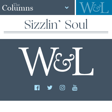
The
Columns
Sizzlin’ Soul